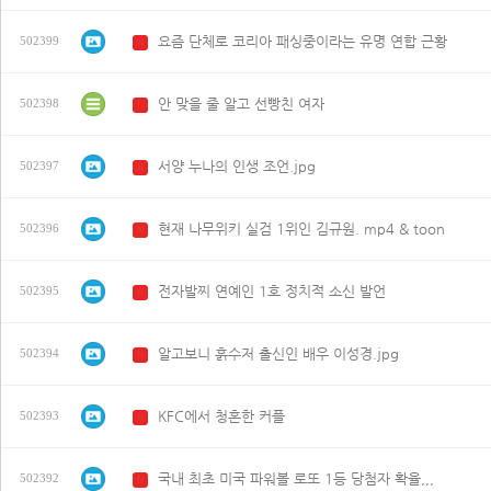
요즘 단체로 코리아 패싱중이라는 유명 연합 근황
502399
N
안 맞을 줄 알고 선빵친 여자
502398
N
서양 누나의 인생 조언.jpg
502397
N
현재 나무위키 실검 1위인 김규원. mp4 & toon
502396
N
전자발찌 연예인 1호 정치적 소신 발언
502395
N
알고보니 흙수저 출신인 배우 이성경.jpg
502394
N
KFC에서 청혼한 커플
502393
N
국내 최초 미국 파워볼 로또 1등 당첨자 확율,,,
502392
N