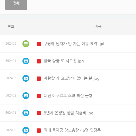
전체
번호
제목
쿠팡에 남자가 안 가는 이유 요약..gif
502405
N
한국 양궁 또 사고침.jpg
502404
N
자랑할 게 고모밖에 없다는 분.jpg
502403
N
대전 야쿠르트 소녀 최신 근황
502402
N
8년차 은행원 한달 지출비.jpg
502401
N
역대 육해공 참모총장 46명 입장문
502400
N