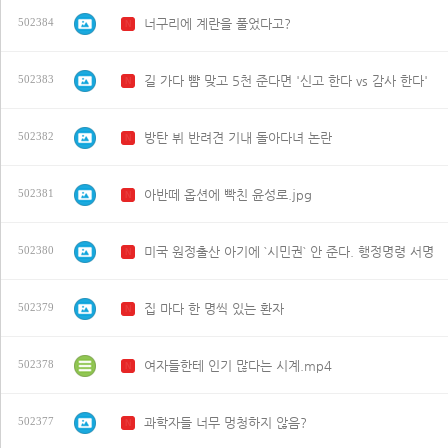
너구리에 계란을 풀었다고?
502384
N
길 가다 뺨 맞고 5천 준다면 '신고 한다 vs 감사 한다'
502383
N
방탄 뷔 반려견 기내 돌아다녀 논란
502382
N
아반떼 옵션에 빡친 윤성로.jpg
502381
N
미국 원정출산 아기에 `시민권` 안 준다. 행정명령 서명
502380
N
집 마다 한 명씩 있는 환자
502379
N
여자들한테 인기 많다는 시계.mp4
502378
N
과학자들 너무 멍청하지 않음?
502377
N