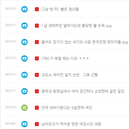
그냥 쌩 피! 뽑은 청년들..
502376
N
1급 생태하천 말라가는데 황당한 물 도둑.jpg
502375
N
들어도 믿기지 않는 세기의 사랑 한국전쟁 한미커플.jpg
502374
N
JTBC가 축협 패는 이유 ㅋㅋㅋ
502373
N
교도소 에어컨 설치 논란...그후 근황
502372
N
중학교 화장실에서 여자 강간하다 교생한테 걸린 일진
502371
N
천국 데려가준다는 9살연하 여친
502370
N
남자친구가 찍어준 망한 여친사진 대회
502369
N