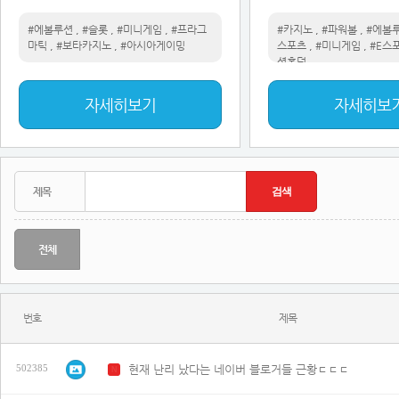
#에볼루션
,
#슬롯
,
#미니게임
,
#프라그
#카지노
,
#파워볼
,
#에볼
마틱
,
#보타카지노
,
#아시아게이밍
스포츠
,
#미니게임
,
#E스
션홀덤
자세히보기
자세히보
전체
번호
제목
현재 난리 났다는 네이버 블로거들 근황ㄷㄷㄷ
502385
N