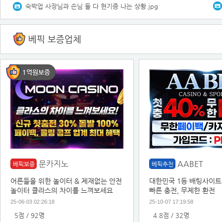
숙박업 사장님과 손님 둘 다 현기증 나는 상황.jpg
베픽 보증업체
1억원보증
문카지노
AABET
베픽보증
베픽추천
어른들을 위한 놀이터 & 제재없는 안전
대한민국 1등 배팅사이트 
놀이터 클라스의 차이를 느껴보세요
빠른 충전, 무제한 환전
25-06-03 02:26:18
25-10-07 17:19:58
5점 / 92명
4.8점 / 32명