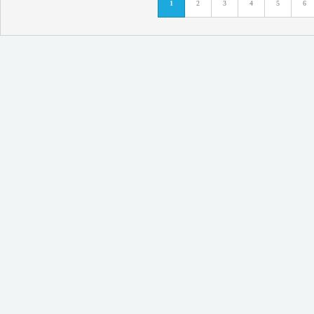
1
2
3
4
5
6