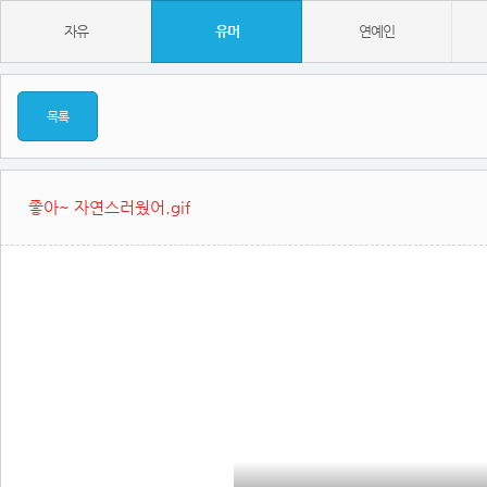
자유
유머
연예인
목록
좋아~ 자연스러웠어.gif