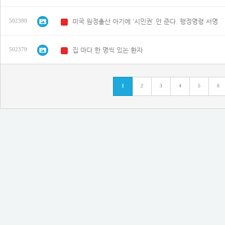
미국 원정출산 아기에 `시민권` 안 준다. 행정명령 서명
502380
N
집 마다 한 명씩 있는 환자
502379
N
1
2
3
4
5
6