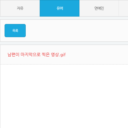
자유
유머
연예인
목록
남편이 마지막으로 찍은 영상.gif