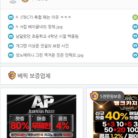
JTBC가 축협 패는 이유 ㅋㅋㅋ
N
H컵 베이글녀의 정체.jpg
N
남달랐던 초등학교 4학년 시절 백종원
개그맨 이상준 전설의 보쌈 사건
성노예라니 그런 역겨운 짓은 안해요.jpg
베픽 보증업체
5천만원보증