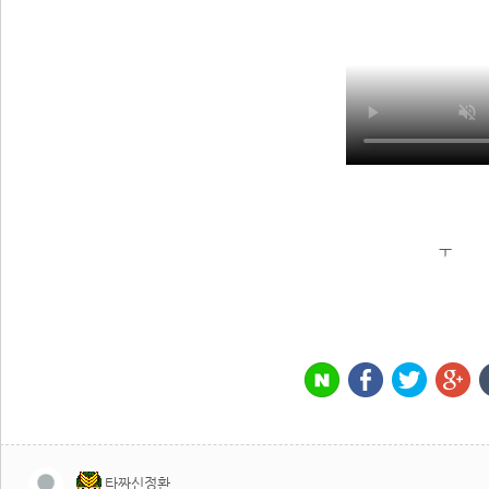
ㅜ
타짜신정환