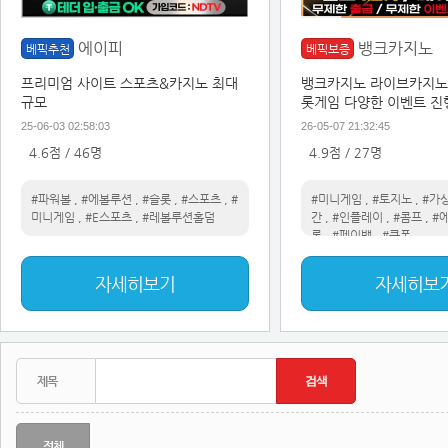
에이피
뱅크카지노
베픽추천
베픽보증
프리미엄 사이트 스포츠&카지노 최대
뱅크카지노 라이브카지노
규모
롯게임 다양한 이벤트 진행
재충·페이백·콤프 지급 
25-06-03 02:58:03
26-05-07 21:32:45
무제한환전 지원
4.6점 / 46명
4.9점 / 27명
#파워볼
,
#에볼루션
,
#슬롯
,
#스포츠
,
#
#미니게임
,
#토지노
,
#가
미니게임
,
#E스포츠
,
#레볼루션홀덤
간
,
#인플레이
,
#콤프
,
#
롯
,
#페이백
,
#쿠폰
자세히보기
자세히보
전체