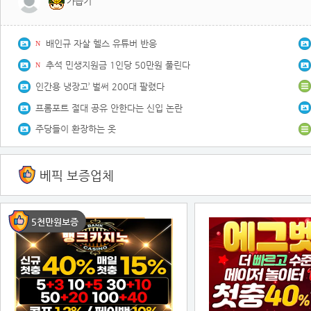
가습기
배인규 자살 헬스 유튜버 반응
N
추석 민생지원금 1인당 50만원 풀린다
N
인간용 냉장고’ 벌써 200대 팔렸다
프롬포트 절대 공유 안한다는 신입 논란
주당들이 환장하는 옷
베픽 보증업체
5천만원보증