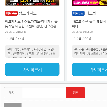
뱅크카지노
에그벳
베픽보증
베픽추천
뱅크카지노 라이브카지노·미니게임·슬
빠르고 수준 높은 해외식 
롯게임 다양한 이벤트 진행, 신규첫충·
이터
재충·페이백·콤프 지급 혜택과 빠른충전
26-05-07 21:32:45
25-06-03 03:05:27
무제한환전 지원
4.9점 / 27명
4.6점 / 44명
#미니게임
,
#토지노
,
#가상게임
,
#실시
#파워볼
,
#에볼루션
,
#슬
간
,
#인플레이
,
#콤프
,
#에볼루션
,
#슬
미니게임
,
#E스포츠
,
#레
롯
,
#페이백
,
#쿠폰
자세히보기
자세히보