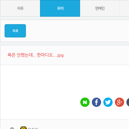
자유
유머
연예인
목록
욕은 안했는데.. 한마디도...jpg