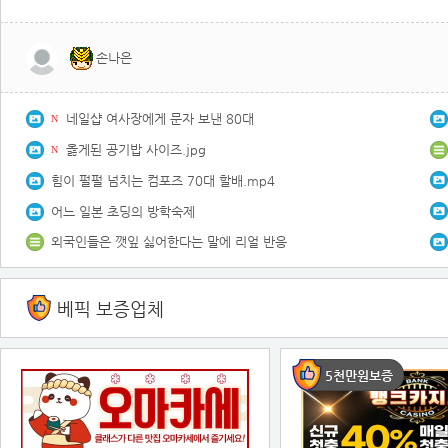
손나은
네일샵 여사장에게 문자 보낸 80대
N
옳게된 공기밥 사이즈.jpg
N
힘이 펄펄 넘치는 컴포즈 70대 할배.mp4
어느 일본 초딩의 방학숙제
외국인들은 깻잎 싫어한다는 말에 리얼 반응
베픽 보증업체
5천만원보증