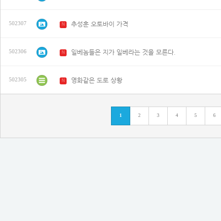
추성훈 오토바이 가격
502307
N
일베놈들은 지가 일베라는 것을 모른다.
502306
N
영화같은 도로 상황
502305
N
1
2
3
4
5
6