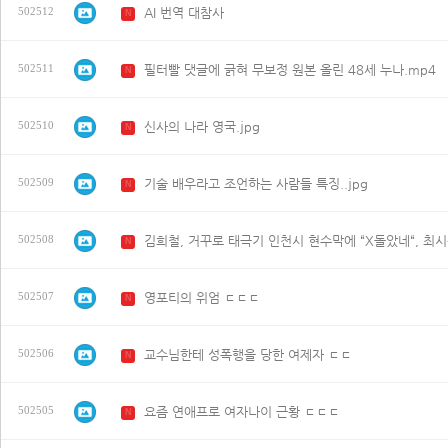
AI 번역 대참사
502512
N
필터빨 댓글에 긁혀 무보정 원본 올린 48세 누나.mp4
502511
N
신사의 나라 영국.jpg
502510
N
기술 배우라고 조언하는 사람들 특징..jpg
502509
N
502508
N
영포티의 위엄 ㄷㄷㄷ
502507
N
교수님한테 성폭행을 당한 여제자 ㄷㄷ
502506
N
요즘 연애프로 여자나이 근황 ㄷㄷㄷ
502505
N