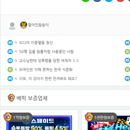
떨어진원숭이
드디어 이중열돔 청산...
N
50평 집을 원룸처럼 사용중인 사람
N
교수님한테 성폭행을 당한 여제자 ㄷㄷ
N
외국인은 이해 못하는 한국 식문화
N
이모, 이 강아지 한번 만져봐도 돼요?
N
베픽 보증업체
1억원보증
5천만원보증