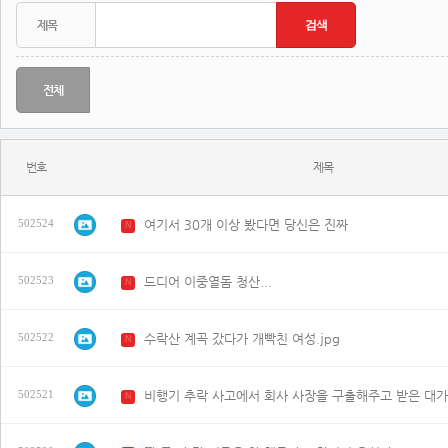
전체
번호
제목
여기서 30개 이상 봤다면 당신은 진짜
502524
N
드디어 이중열돔 청산...
502523
N
수락산 계곡 갔다가 개빡친 여성.jpg
502522
N
비행기 추락 사고에서 회사 사장을 구출해주고 받은 대가
502521
N