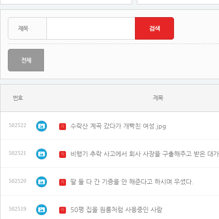
전체
번호
제목
수락산 계곡 갔다가 개빡친 여성.jpg
502522
N
비행기 추락 사고에서 회사 사장을 구출해주고 받은 대가
502521
N
딸 둘 다 간 기증을 안 해준다고 하시며 우셨다.
502520
N
50평 집을 원룸처럼 사용중인 사람
502519
N