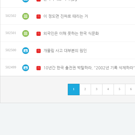
이 정도면 진짜로 때리는 거
502502
N
외국인은 이해 못하는 한국 식문화
502501
N
개물림 사고 대부분의 원인
502500
N
502499
N
1
2
3
4
5
6