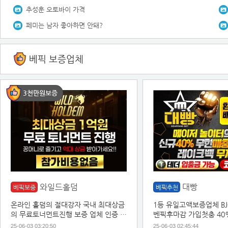
추성훈 오토바이 가격
페미는 남자 좋아하면 안돼?
베픽 보증업체
3천만원보증
와일드홀덤
대빵
베픽보증
베픽추천
온라인 홀덤의 절대강자 국내 최대상금
1등 유일고액보증업체 B
의 무료토너먼트진행 보증 업체 인증 사
벤픽후마감 가입첫충 40
이트
벤트
25-06-03 03:20:50
25-06-03 02:45:44