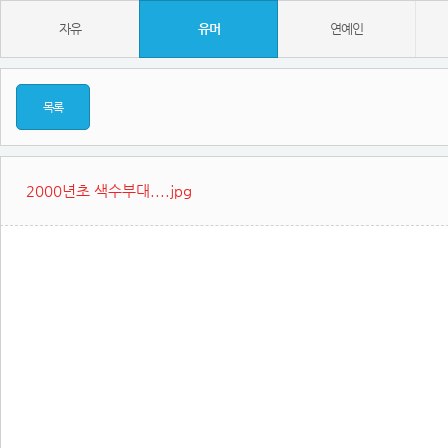
자유
유머
연예인
목록
2000년초 색수부대....jpg