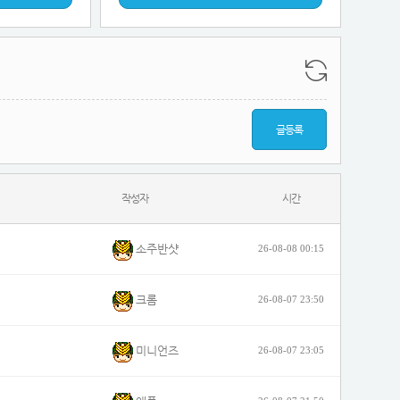
글등록
작성자
시간
소주반샷
26-08-08 00:15
크롬
26-08-07 23:50
미니언즈
26-08-07 23:05