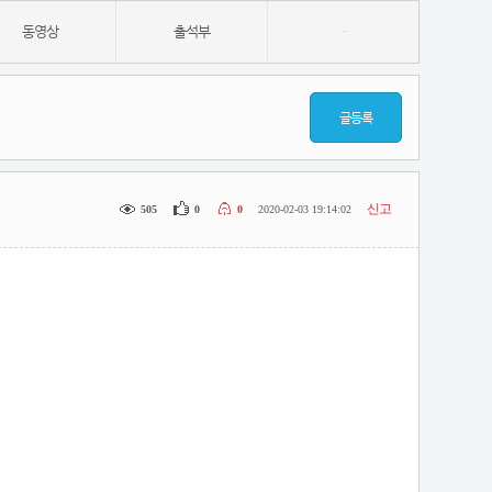
동영상
출석부
-
글등록
신고
505
0
0
2020-02-03 19:14:02