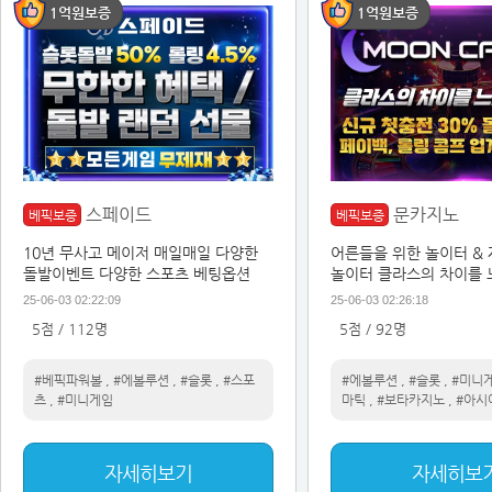
1억원보증
1억원보증
스페이드
문카지노
베픽보증
베픽보증
10년 무사고 메이저 매일매일 다양한
어른들을 위한 놀이터 &
돌발이벤트 다양한 스포츠 베팅옵션
놀이터 클라스의 차이를
25-06-03 02:22:09
25-06-03 02:26:18
5점 / 112명
5점 / 92명
#베픽파워볼
,
#에볼루션
,
#슬롯
,
#스포
#에볼루션
,
#슬롯
,
#미니
츠
,
#미니게임
마틱
,
#보타카지노
,
#아시
자세히보기
자세히보