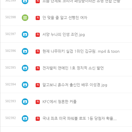
요즘 단체로 코리아 패싱중이라는 유명 연합 근황
502399
N
안 맞을 줄 알고 선빵친 여자
502398
N
서양 누나의 인생 조언.jpg
502397
N
현재 나무위키 실검 1위인 김규원. mp4 & toon
502396
N
전자발찌 연예인 1호 정치적 소신 발언
502395
N
알고보니 흙수저 출신인 배우 이성경.jpg
502394
N
KFC에서 청혼한 커플
502393
N
국내 최초 미국 파워볼 로또 1등 당첨자 확율,,,
502392
N