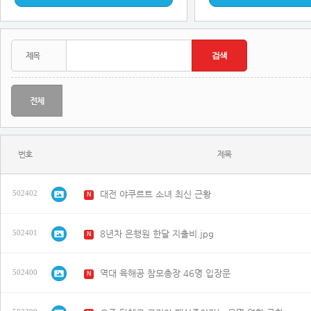
전체
번호
제목
대전 야쿠르트 소녀 최신 근황
502402
N
8년차 은행원 한달 지출비.jpg
502401
N
역대 육해공 참모총장 46명 입장문
502400
N