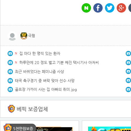
극혐
집 마다 한 명씩 있는 환자
N
하루만에 20 정도 벌고 기분 째진 택시기사 아저씨
N
최근 바뀌었다는 페미니즘 사상
태국 축구경기 중 벼락 맞아 선수 사망
골프장 가까이 사는 집 아빠의 취미.jpg
베픽 보증업체
5천만원보증