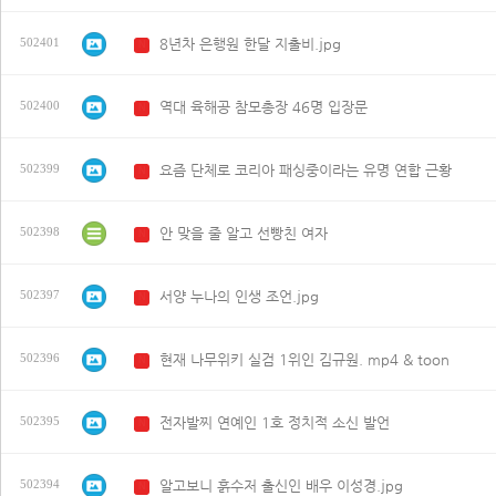
8년차 은행원 한달 지출비.jpg
502401
N
역대 육해공 참모총장 46명 입장문
502400
N
요즘 단체로 코리아 패싱중이라는 유명 연합 근황
502399
N
안 맞을 줄 알고 선빵친 여자
502398
N
서양 누나의 인생 조언.jpg
502397
N
현재 나무위키 실검 1위인 김규원. mp4 & toon
502396
N
전자발찌 연예인 1호 정치적 소신 발언
502395
N
알고보니 흙수저 출신인 배우 이성경.jpg
502394
N