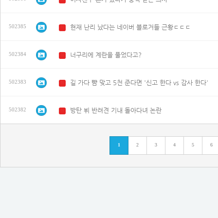
현재 난리 났다는 네이버 블로거들 근황ㄷㄷㄷ
502385
N
너구리에 계란을 풀었다고?
502384
N
길 가다 뺨 맞고 5천 준다면 '신고 한다 vs 감사 한다'
502383
N
방탄 뷔 반려견 기내 돌아다녀 논란
502382
N
1
2
3
4
5
6