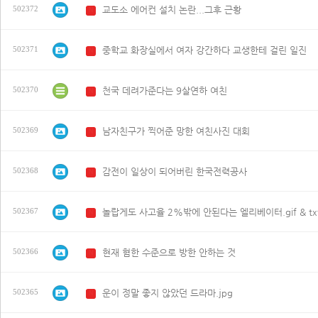
교도소 에어컨 설치 논란...그후 근황
502372
N
중학교 화장실에서 여자 강간하다 교생한테 걸린 일진
502371
N
천국 데려가준다는 9살연하 여친
502370
N
남자친구가 찍어준 망한 여친사진 대회
502369
N
감전이 일상이 되어버린 한국전력공사
502368
N
놀랍게도 사고율 2%밖에 안된다는 엘리베이터.gif & tx
502367
N
현재 혐한 수준으로 방한 안하는 것
502366
N
운이 정말 좋지 않았던 드라마.jpg
502365
N