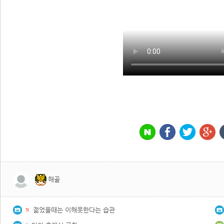
해골
젊었을때는 이해못한다는 습관
N