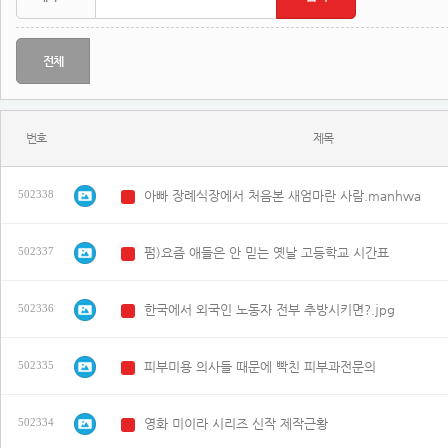
전체
번호
제목
아빠 장례식장에서 처음본 새엄마란 사람.manhwa
502338
N
펌)요즘 애들은 안 믿는 옛날 고등학교 시간표
502337
N
한국에서 외국인 노동자 전부 추방시키면?.jpg
502336
N
피부미용 의사들 때문에 빡친 피부과전문의
502335
N
영화 미이라 시리즈 신작 제작근황
502334
N