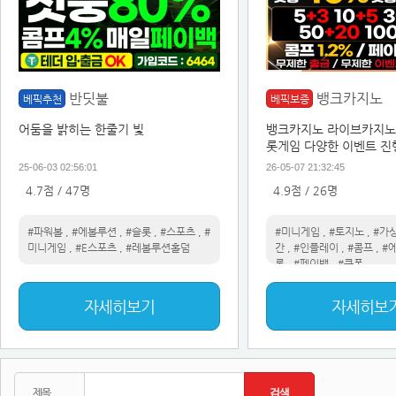
반딧불
뱅크카지노
베픽추천
베픽보증
어둠을 밝히는 한줄기 빛
뱅크카지노 라이브카지노
롯게임 다양한 이벤트 진행
재충·페이백·콤프 지급 
25-06-03 02:56:01
26-05-07 21:32:45
무제한환전 지원
4.7점 / 47명
4.9점 / 26명
#파워볼
,
#에볼루션
,
#슬롯
,
#스포츠
,
#
#미니게임
,
#토지노
,
#가
미니게임
,
#E스포츠
,
#레볼루션홀덤
간
,
#인플레이
,
#콤프
,
#
롯
,
#페이백
,
#쿠폰
자세히보기
자세히보