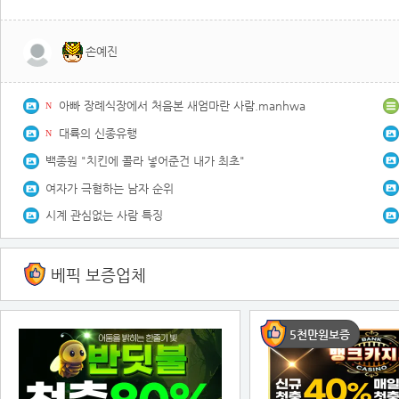
손예진
아빠 장례식장에서 처음본 새엄마란 사람.manhwa
N
대륙의 신종유행
N
백종원 "치킨에 콜라 넣어준건 내가 최초"
여자가 극혐하는 남자 순위
시계 관심없는 사람 특징
베픽 보증업체
5천만원보증