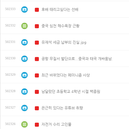
후배 때리고싶다는 선배
502333
N
중국 심천 해수욕장 근황
502332
N
유재석 세금 납부의 진실.jpg
502331
N
공항 무질서 발단으로...중국과 태국 개싸움남.
502330
N
최근 바뀌었다는 페미니즘 사상
502329
N
남달랐던 초등학교 4학년 시절 백종원
502328
N
은근히 있다는 유튜브 취향
502327
N
자전거 수리 고인물
502326
N