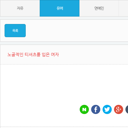
자유
유머
연예인
목록
노골적인 티셔츠를 입은 여자