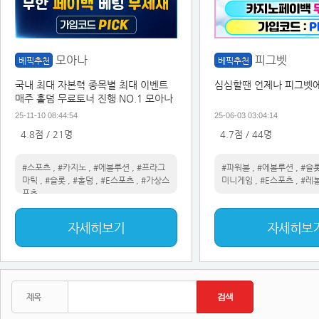
모아나
피그벳
베픽추천
베픽추천
국내 최대 자본력 종목별 최대 이벤트
심심할땐 언제나 피그벳에
매주 홀덤 무료토너 진행 NO.1 모아나
25-11-10 08:44:54
25-06-03 03:04:14
4.8점 / 21명
4.7점 / 44명
#스포츠
,
#카지노
,
#에볼루션
,
#프라그
#파워볼
,
#에볼루션
,
#슬
마틱
,
#슬롯
,
#홀덤
,
#E스포츠
,
#가상스
미니게임
,
#E스포츠
,
#레
포츠
자세히보기
자세히보