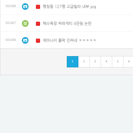
평창동 127평 고급빌라 내부.jpg
502468
N
해수욕장 짜파게티 4만원 논란
502467
N
제미나이 몰락 진짜네 ㅋㅋㅋㅋㅋ
502466
N
1
2
3
4
5
6