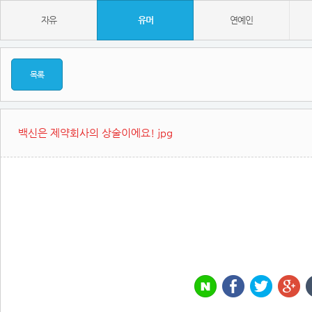
자유
유머
연예인
목록
백신은 제약회사의 상술이에요! jpg