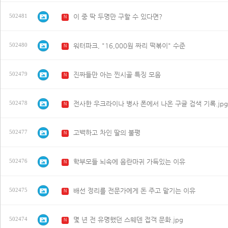
이 중 딱 두명만 구할 수 있다면?
502481
N
워터파크, "16,000원 짜리 떡볶이" 수준
502480
N
진짜들만 아는 찐시골 특징 모음
502479
N
전사한 우크라이나 병사 폰에서 나온 구글 검색 기록.jpg
502478
N
고백하고 차인 딸의 불평
502477
N
학부모들 뇌속에 음란마귀 가득있는 이유
502476
N
배선 정리를 전문가에게 돈 주고 맡기는 이유
502475
N
몇 년 전 유명했던 스웨덴 접객 문화.jpg
502474
N