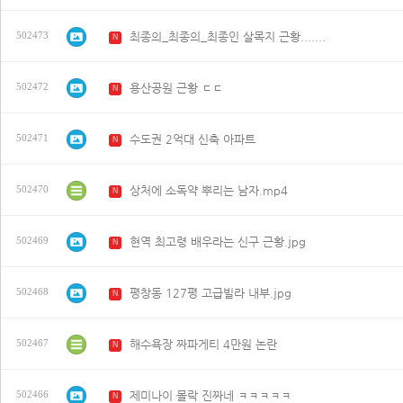
최종의_최종의_최종인 살목지 근황.......
502473
N
용산공원 근황 ㄷㄷ
502472
N
수도권 2억대 신축 아파트
502471
N
상처에 소독약 뿌리는 남자.mp4
502470
N
현역 최고령 배우라는 신구 근황.jpg
502469
N
평창동 127평 고급빌라 내부.jpg
502468
N
해수욕장 짜파게티 4만원 논란
502467
N
제미나이 몰락 진짜네 ㅋㅋㅋㅋㅋ
502466
N