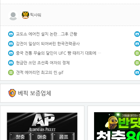
픽샤워
교도소 에어컨 설치 논란...그후 근황
감전이 일상이 되어버린 한국전력공사
중국 전통 무술의 달인이 UFC 뺨 때리기 대회에 참가 하자 벌어진 일
현금만 쓰던 조선족 여자의 정체
갠적 에어리언 최고의 씬.gif
베픽 보증업체