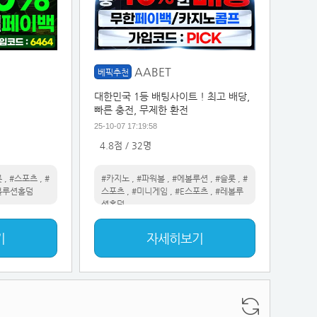
AABET
베픽추천
대한민국 1등 배팅사이트 ! 최고 배당,
빠른 충전, 무제한 환전
25-10-07 17:19:58
4.8점 / 32명
롯
,
#스포츠
,
#
#카지노
,
#파워볼
,
#에볼루션
,
#슬롯
,
#
볼루션홀덤
스포츠
,
#미니게임
,
#E스포츠
,
#레볼루
션홀덤
기
자세히보기