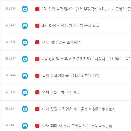
502450
N
와.. 다이소 신상 계란찜기 출시 ㄷㄷ
502449
N
경제 개념 없는 소개팅녀
502448
N
502447
N
독일 유학생이 중국에서 체포된 이유
502446
N
연차 6일이 차감된 이유
502445
N
아기 갖겠다 전업하더니 몰래 피임한 아내.jpg
502444
N
화재 대피 시 호흡 그립톡 만든 초등학생.jpg
502443
N