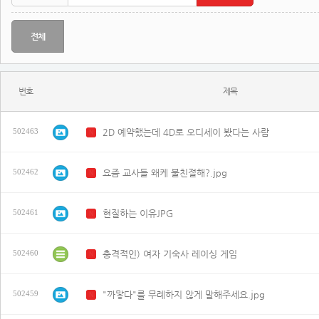
전체
번호
제목
2D 예약했는데 4D로 오디세이 봤다는 사람
502463
N
요즘 교사들 왜케 불친절해?.jpg
502462
N
현질하는 이유JPG
502461
N
충격적인) 여자 기숙사 레이싱 게임
502460
N
"까맣다"를 무례하지 않게 말해주세요.jpg
502459
N