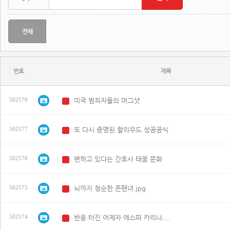
전체
번호
제목
미국 범죄자들의 머그샷
502578
N
또 다시 증명된 할리우드 성공공식
502577
N
변하고 있다는 간호사 태움 문화
502576
N
뇌까지 청순한 온팬녀.jpg
502575
N
반응 터진 어제자 에스파 카리나....
502574
N