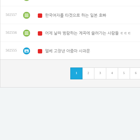
한국여자를 타겟으로 하는 일본 호빠
502557
N
어제 날짜 범람하는 계곡에 쓸려가는 사람들 ㄷㄷㄷ
502556
N
엘베 고장낸 아줌마 사과문
502555
N
1
2
3
4
5
6