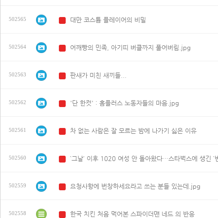
대만 코스튬 플레이어의 비밀
502565
N
어깨빵의 민족, 아기띠 버클까지 풀어버림.jpg
502564
N
판새가 미친 새끼들...
502563
N
'단 한컷' : 홈플러스 노동자들의 마음.jpg
502562
N
차 없는 사람은 잘 모르는 밤에 나가기 싫은 이유
502561
N
`그날` 이후 1020 여성 안 돌아왔다…스타벅스에 생긴 `
502560
N
요청사항에 번창하세요라고 쓰는 분들 있는데.jpg
502559
N
한국 치킨 처음 먹어본 스파이더맨 네드 의 반응
502558
N