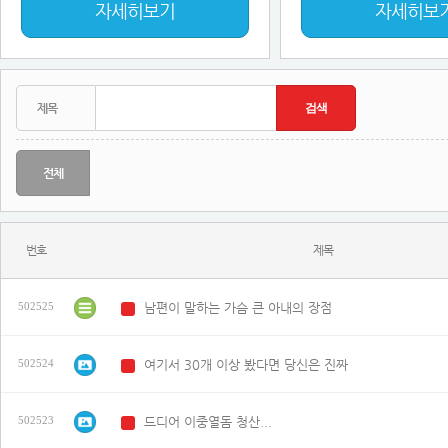
자세히보기
자세히보
전체
번호
제목
남편이 말하는 가슴 큰 아내의 장점
502525
N
여기서 30개 이상 봤다면 당신은 진짜
502524
N
드디어 이중열돔 청산...
502523
N