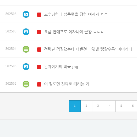
교수님한테 성폭행을 당한 여제자 ㄷㄷ
502506
N
요즘 연애프로 여자나이 근황 ㄷㄷㄷ
502505
N
전력난 걱정했는데 대반전…'햇볕 쨍할수록' 아이러니
502504
N
몬자야키의 비극.jpg
502503
N
이 정도면 진짜로 때리는 거
502502
N
1
2
3
4
5
6