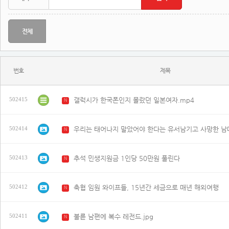
전체
번호
제목
갤럭시가 한국폰인지 몰랐던 일본여자.mp4
502415
N
우리는 태어나지 말았어야 한다는 유서남기고 사망한 남매
502414
N
추석 민생지원금 1인당 50만원 풀린다
502413
N
축협 임원 와이프들, 15년간 세금으로 매년 해외여행
502412
N
불륜 남편에 복수 레전드.jpg
502411
N