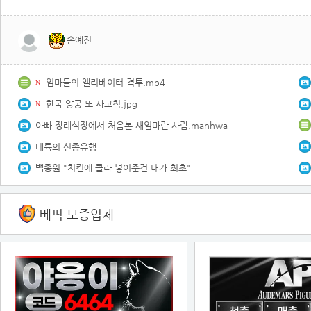
손예진
엄마들의 엘리베이터 격투.mp4
N
한국 양궁 또 사고침.jpg
N
아빠 장례식장에서 처음본 새엄마란 사람.manhwa
대륙의 신종유행
백종원 "치킨에 콜라 넣어준건 내가 최초"
베픽 보증업체