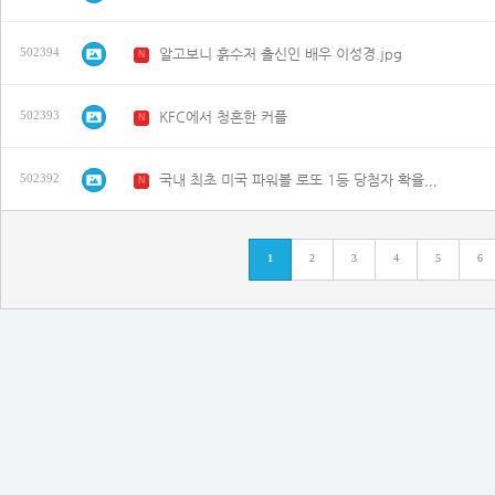
알고보니 흙수저 출신인 배우 이성경.jpg
502394
N
KFC에서 청혼한 커플
502393
N
국내 최초 미국 파워볼 로또 1등 당첨자 확율,,,
502392
N
1
2
3
4
5
6