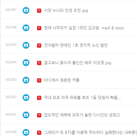
서양 누나의 인생 조언.jpg
502397
N
현재 나무위키 실검 1위인 김규원. mp4 & toon
502396
N
전자발찌 연예인 1호 정치적 소신 발언
502395
N
알고보니 흙수저 출신인 배우 이성경.jpg
502394
N
KFC에서 청혼한 커플
502393
N
국내 최초 미국 파워볼 로또 1등 당첨자 확율,,,
502392
N
압도적인 재력에 모두가 놀란 디시인의 냉장고
502391
N
그래미가 또 BTS를 이용해 먹으려다 실패했다는 내부증
502390
N