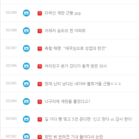
미국산 계란 근황.jpg
502389
N
어제자 송도의 한 아파트
502388
N
축협 해명: "애국심으로 성접대 한것"
502387
N
여자친구 본가 갔다가 충격 받은 의사
502386
N
현재 난리 났다는 네이버 블로거들 근황ㄷㄷㄷ
502385
N
너구리에 계란을 풀었다고?
502384
N
길 가다 뺨 맞고 5천 준다면 '신고 한다 vs 감사 한다'
502383
N
방탄 뷔 반려견 기내 돌아다녀 논란
502382
N