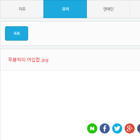
자유
유머
연예인
목록
투블럭의 여집합.jpg