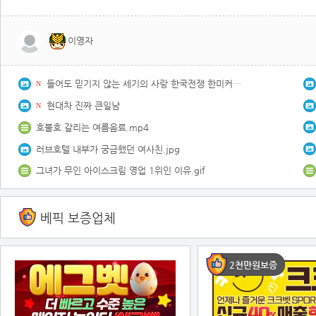
이영자
들어도 믿기지 않는 세기의 사랑 한국전쟁 한미커플.jpg
N
현대차 진짜 큰일남
N
호불호 갈리는 여름음료.mp4
러브호텔 내부가 궁금했던 여사친.jpg
그녀가 무인 아이스크림 영업 1위인 이유.gif
베픽 보증업체
2천만원보증