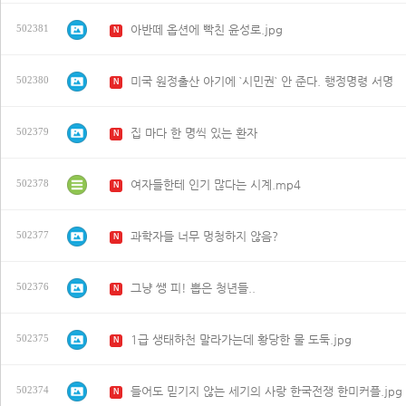
아반떼 옵션에 빡친 윤성로.jpg
502381
N
미국 원정출산 아기에 `시민권` 안 준다. 행정명령 서명
502380
N
집 마다 한 명씩 있는 환자
502379
N
여자들한테 인기 많다는 시계.mp4
502378
N
과학자들 너무 멍청하지 않음?
502377
N
그냥 쌩 피! 뽑은 청년들..
502376
N
1급 생태하천 말라가는데 황당한 물 도둑.jpg
502375
N
들어도 믿기지 않는 세기의 사랑 한국전쟁 한미커플.jpg
502374
N