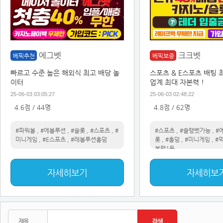
에그벳
크크벳
베픽추천
베픽보증
빠르고 수준 높은 해외식 최고 배당 놀
스포츠 & E스포츠 배팅 
이터
업계 최대 자본력 !
25-06-03 03:05:27
25-06-03 02:48:22
4.6점 / 44명
4.8점 / 62명
#파워볼
,
#에볼루션
,
#슬롯
,
#스포츠
,
#
#스포츠
,
#솔랭벳가능
,
#
미니게임
,
#E스포츠
,
#레볼루션홀덤
롯
,
#홀덤
,
#미니게임
,
#
본력1등
자세히보기
자세히보