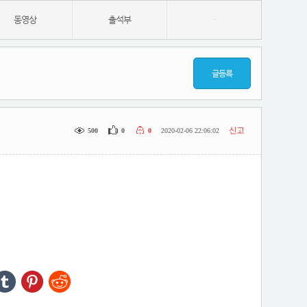
동영상
출석부
-
글등록
신고
500
0
0
2020-02-06 22:06:02