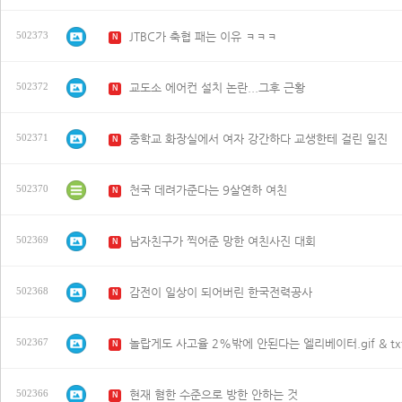
JTBC가 축협 패는 이유 ㅋㅋㅋ
502373
N
교도소 에어컨 설치 논란...그후 근황
502372
N
중학교 화장실에서 여자 강간하다 교생한테 걸린 일진
502371
N
천국 데려가준다는 9살연하 여친
502370
N
남자친구가 찍어준 망한 여친사진 대회
502369
N
감전이 일상이 되어버린 한국전력공사
502368
N
놀랍게도 사고율 2%밖에 안된다는 엘리베이터.gif & tx
502367
N
현재 혐한 수준으로 방한 안하는 것
502366
N