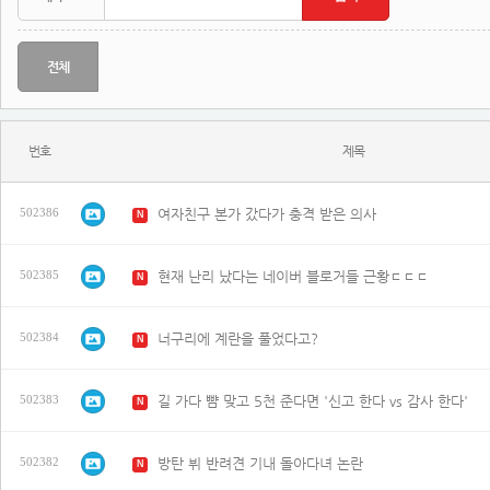
전체
번호
제목
여자친구 본가 갔다가 충격 받은 의사
502386
N
현재 난리 났다는 네이버 블로거들 근황ㄷㄷㄷ
502385
N
너구리에 계란을 풀었다고?
502384
N
길 가다 뺨 맞고 5천 준다면 '신고 한다 vs 감사 한다'
502383
N
방탄 뷔 반려견 기내 돌아다녀 논란
502382
N