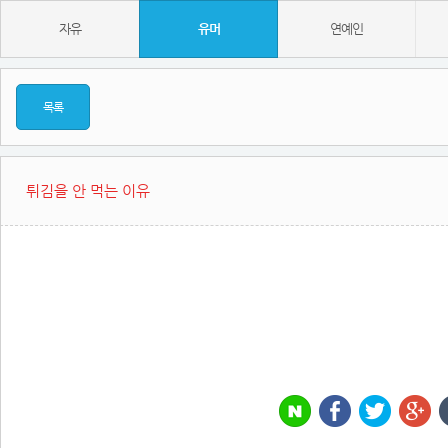
자유
유머
연예인
목록
튀김을 안 먹는 이유