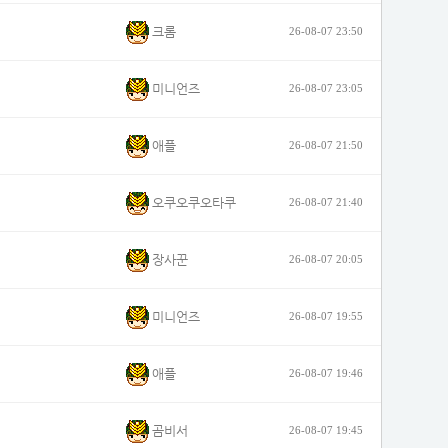
크롬
26-08-07 23:50
미니언즈
26-08-07 23:05
애플
26-08-07 21:50
오쿠오쿠오타쿠
26-08-07 21:40
장사꾼
26-08-07 20:05
미니언즈
26-08-07 19:55
애플
26-08-07 19:46
곰비서
26-08-07 19:45