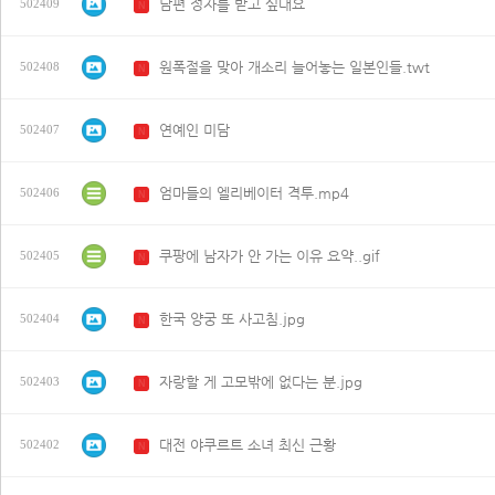
남편 정자를 받고 싶대요
502409
N
원폭절을 맞아 개소리 늘어놓는 일본인들.twt
502408
N
연예인 미담
502407
N
엄마들의 엘리베이터 격투.mp4
502406
N
쿠팡에 남자가 안 가는 이유 요약..gif
502405
N
한국 양궁 또 사고침.jpg
502404
N
자랑할 게 고모밖에 없다는 분.jpg
502403
N
대전 야쿠르트 소녀 최신 근황
502402
N