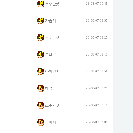
소주반샷
26-08-07 09:45
가습기
26-08-07 09:35
소주반샷
26-08-07 09:25
손나은
26-08-07 09:15
아이언맨
26-08-07 08:50
해적
26-08-07 08:25
소주반샷
26-08-07 08:15
곰비서
26-08-07 08:05