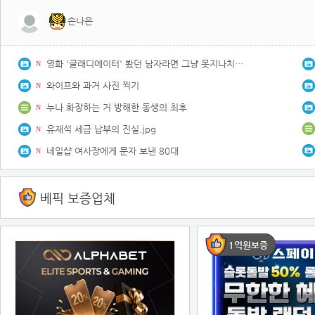
손나은
영화 '글래디에이터' 봤던 남자라면 그냥 못지나치는 곳.mp4
N
와이프와 과거 사진 찍기
N
누나 화장하는 거 방해한 동생의 최후
N
유재석 세금 납부의 진실.jpg
N
네일샵 여사장에게 문자 보낸 80대
N
베픽 보증업체
1억원보증