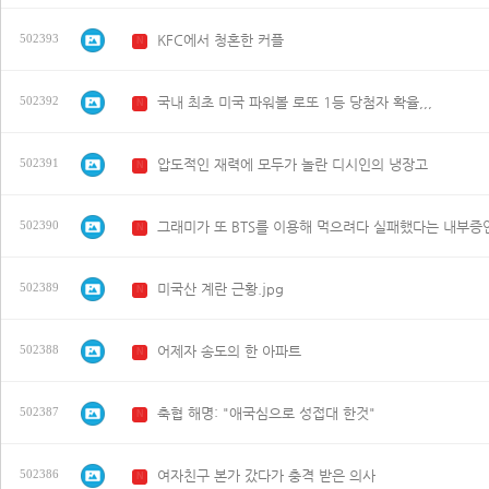
KFC에서 청혼한 커플
502393
N
국내 최초 미국 파워볼 로또 1등 당첨자 확율,,,
502392
N
압도적인 재력에 모두가 놀란 디시인의 냉장고
502391
N
그래미가 또 BTS를 이용해 먹으려다 실패했다는 내부증
502390
N
미국산 계란 근황.jpg
502389
N
어제자 송도의 한 아파트
502388
N
축협 해명: "애국심으로 성접대 한것"
502387
N
여자친구 본가 갔다가 충격 받은 의사
502386
N