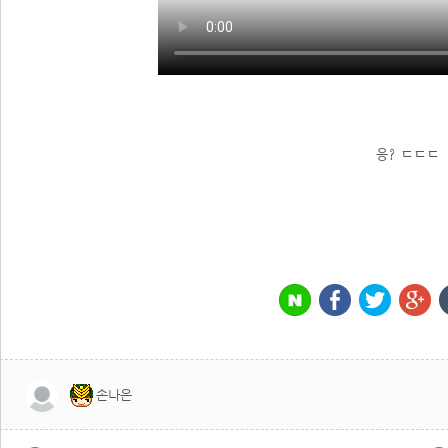
응? ㄷㄷㄷ
손나은