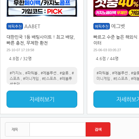
AABET
에그벳
베픽추천
베픽추천
대한민국 1등 배팅사이트 ! 최고 배당,
빠르고 수준 높은 해외식 
빠른 충전, 무제한 환전
이터
25-10-07 17:19:58
25-06-03 03:05:27
4.8점 / 32명
4.6점 / 44명
#카지노
,
#파워볼
,
#에볼루션
,
#슬롯
,
#
#파워볼
,
#에볼루션
,
#슬
스포츠
,
#미니게임
,
#E스포츠
,
#레볼루
미니게임
,
#E스포츠
,
#레
션홀덤
자세히보기
자세히보