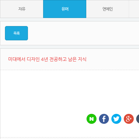
자유
유머
연예인
목록
미대에서 디자인 4년 전공하고 남은 지식