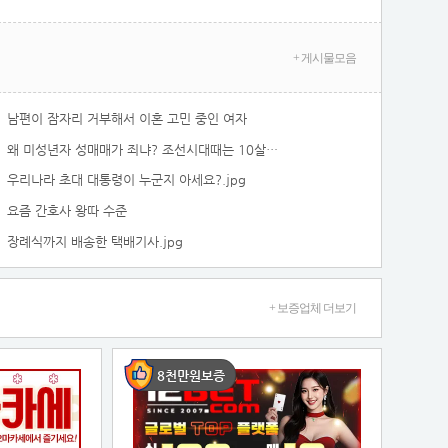
+ 게시물모음
남편이 잠자리 거부해서 이혼 고민 중인 여자
왜 미성년자 성매매가 죄냐? 조선시대때는 10살짜리 여자도 신부로 맞이했
우리나라 초대 대통령이 누군지 아세요?.jpg
요즘 간호사 왕따 수준
장례식까지 배송한 택배기사.jpg
+ 보증업체 더보기
8천만원보증