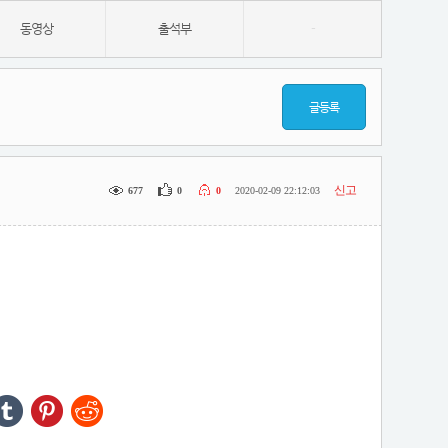
동영상
출석부
-
글등록
신고
677
0
0
2020-02-09 22:12:03