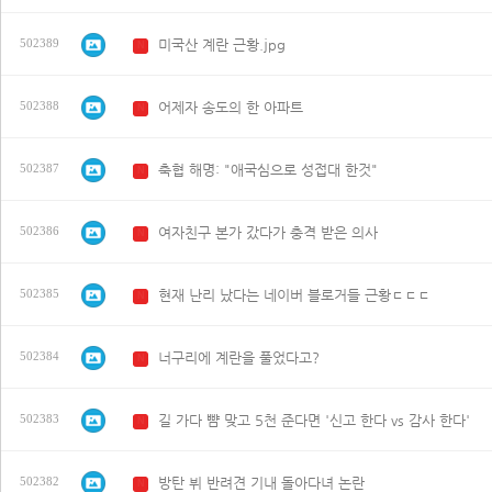
미국산 계란 근황.jpg
502389
N
어제자 송도의 한 아파트
502388
N
축협 해명: "애국심으로 성접대 한것"
502387
N
여자친구 본가 갔다가 충격 받은 의사
502386
N
현재 난리 났다는 네이버 블로거들 근황ㄷㄷㄷ
502385
N
너구리에 계란을 풀었다고?
502384
N
길 가다 뺨 맞고 5천 준다면 '신고 한다 vs 감사 한다'
502383
N
방탄 뷔 반려견 기내 돌아다녀 논란
502382
N