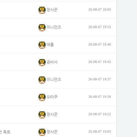
장사꾼
26-08-07 20:05
미니언즈
26-08-07 19:55
애플
26-08-07 19:46
곰비서
26-08-07 19:45
미니언즈
26-08-07 19:37
오타쿠
26-08-07 19:36
장사꾼
26-08-07 19:22
장사꾼
언 폭로
26-08-07 19:05