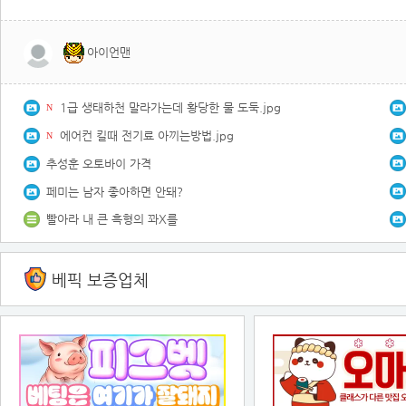
아이언맨
1급 생태하천 말라가는데 황당한 물 도둑.jpg
N
에어컨 킬때 전기료 아끼는방법.jpg
N
추성훈 오토바이 가격
페미는 남자 좋아하면 안돼?
빨아라 내 큰 흑형의 꽈X를
베픽 보증업체