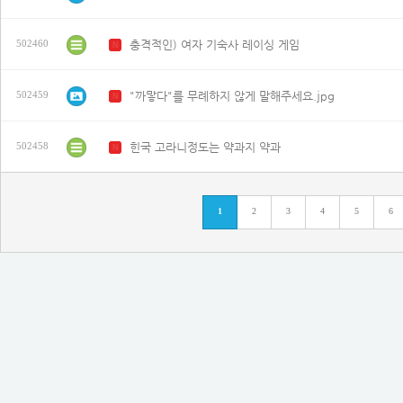
충격적인) 여자 기숙사 레이싱 게임
502460
N
"까맣다"를 무례하지 않게 말해주세요.jpg
502459
N
힌국 고라니정도는 약과지 약과
502458
N
1
2
3
4
5
6