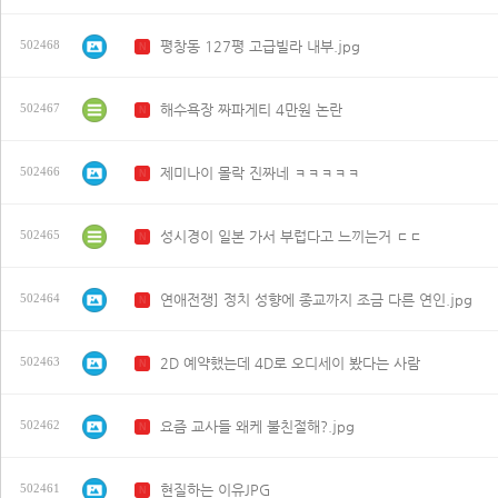
평창동 127평 고급빌라 내부.jpg
502468
N
해수욕장 짜파게티 4만원 논란
502467
N
제미나이 몰락 진짜네 ㅋㅋㅋㅋㅋ
502466
N
성시경이 일본 가서 부럽다고 느끼는거 ㄷㄷ
502465
N
연애전쟁] 정치 성향에 종교까지 조금 다른 연인.jpg
502464
N
2D 예약했는데 4D로 오디세이 봤다는 사람
502463
N
요즘 교사들 왜케 불친절해?.jpg
502462
N
현질하는 이유JPG
502461
N