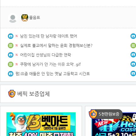
물음표
남친 있는데 딴 남자랑 데이트 했어
N
실제로 불교에서 말하는 윤회 경험해보신분?
N
어린이집 선생님의 다급한 연락
N
쿠팡에 남자가 안 가는 이유 요약..gif
N
펌)요즘 애들은 안 믿는 옛날 고등학교 시간표
베픽 보증업체
5천만원보증