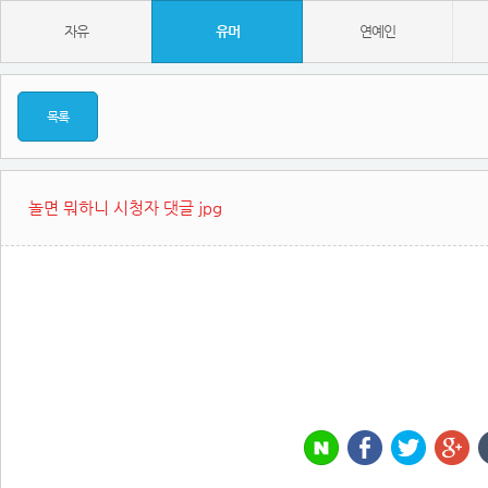
자유
유머
연예인
목록
놀면 뭐하니 시청자 댓글 jpg