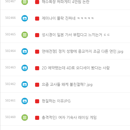
해수욕장 짜파게티 4만원 논란
502467
N
제미나이 몰락 진짜네 ㅋㅋㅋㅋㅋ
502466
N
성시경이 일본 가서 부럽다고 느끼는거 ㄷㄷ
502465
N
연애전쟁] 정치 성향에 종교까지 조금 다른 연인.jpg
502464
N
2D 예약했는데 4D로 오디세이 봤다는 사람
502463
N
요즘 교사들 왜케 불친절해?.jpg
502462
N
현질하는 이유JPG
502461
N
충격적인) 여자 기숙사 레이싱 게임
502460
N