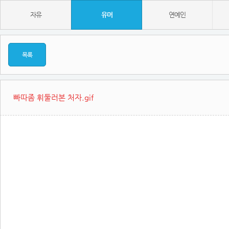
자유
유머
연예인
목록
빠따좀 휘둘러본 처자.gif