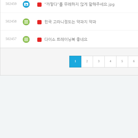
"까맣다"를 무례하지 않게 말해주세요.jpg
502459
N
힌국 고라니정도는 약과지 약과
502458
N
다이소 트레이닝복 좋네요
502457
N
1
2
3
4
5
6