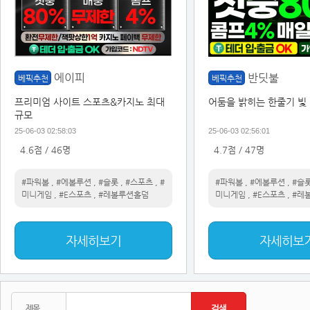
에이피
반딧불
베픽추천
베픽추천
프리미엄 사이트 스포츠&카지노 최대
어둠을 밝히는 한줄기 빛
규모
25-06-03 02:58:03
25-06-03 02:56:01
4.6점 / 46명
4.7점 / 47명
#파워볼
,
#에볼루션
,
#슬롯
,
#스포츠
,
#
#파워볼
,
#에볼루션
,
#슬
미니게임
,
#E스포츠
,
#레볼루션홀덤
미니게임
,
#E스포츠
,
#레
자세히보기
자세히보