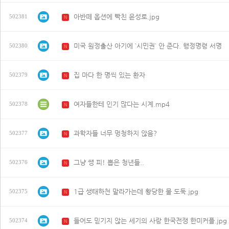
아반떼 옵션에 빡친 윤성로.jpg
502381
N
미국 원정출산 아기에 `시민권` 안 준다. 행정명령 서명
502380
N
집 마다 한 명씩 있는 환자
502379
N
여자들한테 인기 많다는 시계.mp4
502378
N
과학자들 너무 멍청하지 않음?
502377
N
그냥 쌩 피! 뽑은 청년들..
502376
N
1급 생태하천 말라가는데 황당한 물 도둑.jpg
502375
N
들어도 믿기지 않는 세기의 사랑 한국전쟁 한미커플.jpg
502374
N