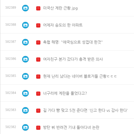
미국산 계란 근황.jpg
502389
N
어제자 송도의 한 아파트
502388
N
축협 해명: "애국심으로 성접대 한것"
502387
N
여자친구 본가 갔다가 충격 받은 의사
502386
N
현재 난리 났다는 네이버 블로거들 근황ㄷㄷㄷ
502385
N
너구리에 계란을 풀었다고?
502384
N
길 가다 뺨 맞고 5천 준다면 '신고 한다 vs 감사 한다'
502383
N
방탄 뷔 반려견 기내 돌아다녀 논란
502382
N