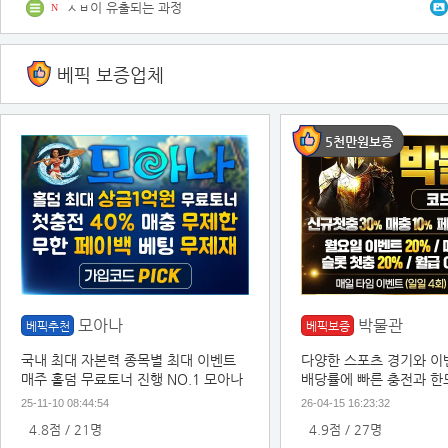
ㅅㅂ이 유출되는 과정
N
베픽 보증업체
5천만원보증
모아나
박물관
베픽추천
베픽보증
국내 최대 자본력 종목별 최대 이벤트
다양한 스포츠 경기와 이
매주 홀덤 무료토너 진행 NO.1 모아나
배당률에 빠른 충전과 한
25-11-10 08:44:54
26-04-15 16:23:32
4.8점 / 21명
4.9점 / 27명