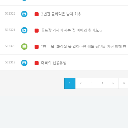
3년간 콜라먹은 남자 최후
502322
N
골프장 가까이 사는 집 아빠의 취미.jpg
502321
N
502320
N
대륙의 신종유행
502319
N
1
2
3
4
5
6