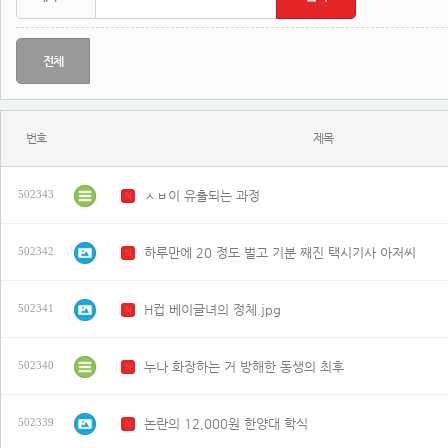
전체
번호
제목
ㅅㅂ이 유출되는 과정
502343
N
하루만에 20 정도 벌고 기분 째진 택시기사 아저씨
502342
N
H컵 베이글녀의 정체.jpg
502341
N
누나 화장하는 거 방해한 동생의 최후
502340
N
논란의 12,000원 한양대 학식
502339
N