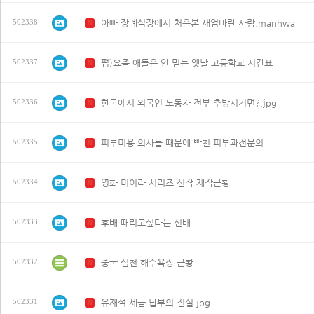
아빠 장례식장에서 처음본 새엄마란 사람.manhwa
502338
N
펌)요즘 애들은 안 믿는 옛날 고등학교 시간표
502337
N
한국에서 외국인 노동자 전부 추방시키면?.jpg
502336
N
피부미용 의사들 때문에 빡친 피부과전문의
502335
N
영화 미이라 시리즈 신작 제작근황
502334
N
후배 때리고싶다는 선배
502333
N
중국 심천 해수욕장 근황
502332
N
유재석 세금 납부의 진실.jpg
502331
N