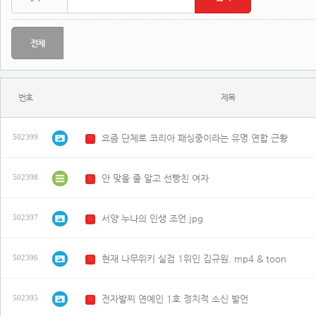
전체
번호
제목
요즘 단체로 코리아 패싱중이라는 유명 연합 근황
502399
N
안 맞을 줄 알고 선빵친 여자
502398
N
서양 누나의 인생 조언.jpg
502397
N
현재 나무위키 실검 1위인 김규원. mp4 & toon
502396
N
전자발찌 연예인 1호 정치적 소신 발언
502395
N