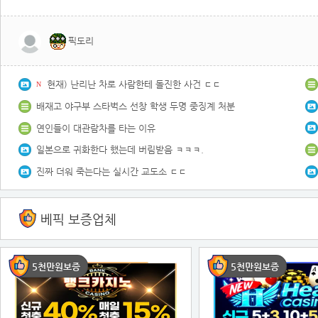
픽도리
현재) 난리난 차로 사람한테 돌진한 사건 ㄷㄷ
N
배재고 야구부 스타벅스 선창 학생 두명 중징계 처분
연인들이 대관람차를 타는 이유
일본으로 귀화한다 했는데 버림받음 ㅋㅋㅋ.
진짜 더워 죽는다는 실시간 교도소 ㄷㄷ
베픽 보증업체
5천만원보증
5천만원보증