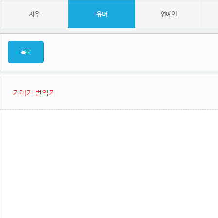
자유
유머
연예인
목록
기레기 번역기