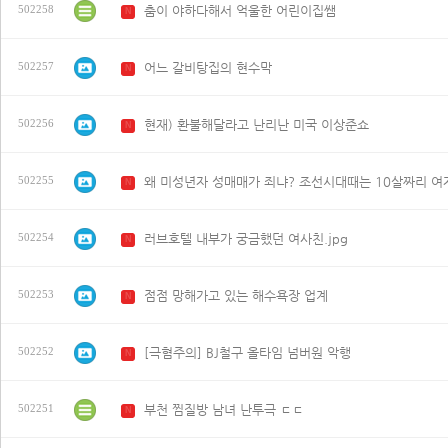
춤이 야하다해서 억울한 어린이집쌤
502258
N
어느 갈비탕집의 현수막
502257
N
현재) 환불해달라고 난리난 미국 이상준쇼
502256
N
502255
N
러브호텔 내부가 궁금했던 여사친.jpg
502254
N
점점 망해가고 있는 해수욕장 업계
502253
N
[극혐주의] BJ철구 올타임 넘버원 악행
502252
N
부천 찜질방 남녀 난투극 ㄷㄷ
502251
N