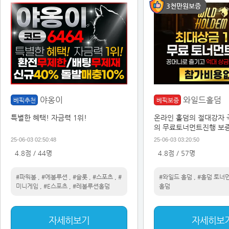
3천만원보증
야옹이
와일드홀덤
베픽추천
베픽보증
특별한 혜택! 자금력 1위!
온라인 홀덤의 절대강자 
의 무료토너먼트진행 보증
이트
25-06-03 02:50:48
25-06-03 03:20:50
4.8점 / 44명
4.8점 / 57명
#파워볼
,
#에볼루션
,
#슬롯
,
#스포츠
,
#
#와일드 홀덤
,
#홀덤 토너
미니게임
,
#E스포츠
,
#레볼루션홀덤
홀덤
자세히보기
자세히보