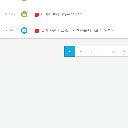
다이소 트레이닝복 좋네요
502457
N
같이 사진 찍고 싶은 여학생을 데리고 온 남학생
502456
N
1
2
3
4
5
6