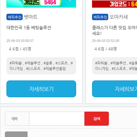
벳마트
오마카세
베픽추천
베픽추천
대한민국 1등 베팅솔루션
클래스가 다른 맛집 오마
세요!
25-06-03 03:00:57
25-06-03 02:52:00
4.6점 / 45명
4.6점 / 48명
#파워볼
,
#에볼루션
,
#슬롯
,
#스포츠
,
#
#파워볼
,
#에볼루션
,
#슬
미니게임
,
#E스포츠
,
#레볼루션홀덤
미니게임
,
#E스포츠
,
#레
자세히보기
자세히보