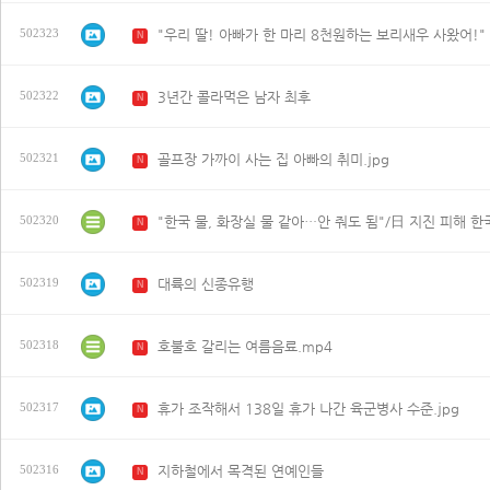
"우리 딸! 아빠가 한 마리 8천원하는 보리새우 사왔어!"
502323
N
3년간 콜라먹은 남자 최후
502322
N
골프장 가까이 사는 집 아빠의 취미.jpg
502321
N
502320
N
대륙의 신종유행
502319
N
호불호 갈리는 여름음료.mp4
502318
N
휴가 조작해서 138일 휴가 나간 육군병사 수준.jpg
502317
N
지하철에서 목격된 연예인들
502316
N