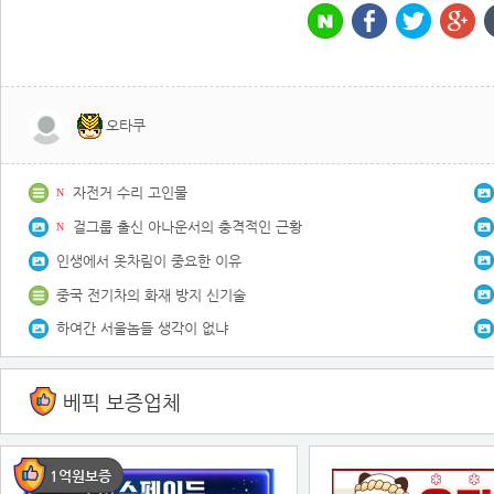
오타쿠
자전거 수리 고인물
N
걸그룹 출신 아나운서의 충격적인 근황
N
인생에서 옷차림이 중요한 이유
중국 전기차의 화재 방지 신기술
하여간 서울놈들 생각이 없냐
베픽 보증업체
1억원보증