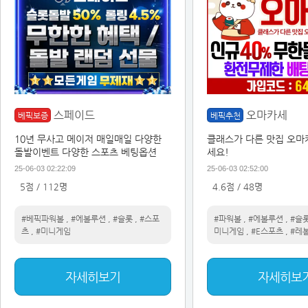
스페이드
오마카세
베픽보증
베픽추천
10년 무사고 메이저 매일매일 다양한
클래스가 다른 맛집 오마
돌발이벤트 다양한 스포츠 베팅옵션
세요!
25-06-03 02:22:09
25-06-03 02:52:00
5점 / 112명
4.6점 / 48명
#베픽파워볼
,
#에볼루션
,
#슬롯
,
#스포
#파워볼
,
#에볼루션
,
#슬
츠
,
#미니게임
미니게임
,
#E스포츠
,
#레
자세히보기
자세히보