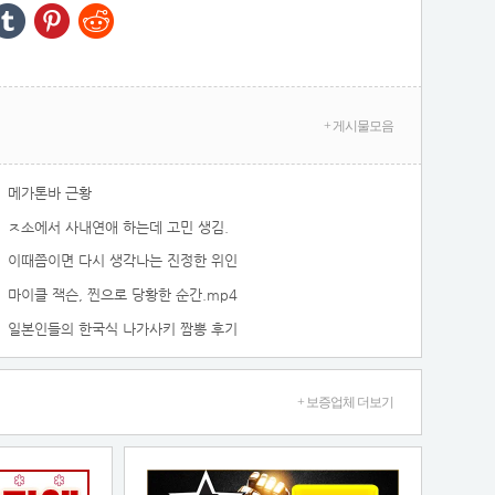
+ 게시물모음
메가톤바 근황
ㅈ소에서 사내연애 하는데 고민 생김.
이때쯤이면 다시 생각나는 진정한 위인
마이클 잭슨, 찐으로 당황한 순간.mp4
일본인들의 한국식 나가사키 짬뽕 후기
+ 보증업체 더보기