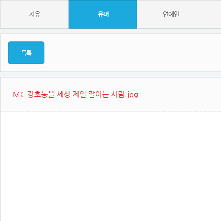
자유
유머
연예인
목록
MC 강호동을 세상 제일 잘아는 사람.jpg