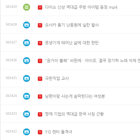
다이소 신상 역대급 주방 아이템 등장.mp4
502429
N
오사카 흉기 난동범에 실탄 발사
502428
N
못생기게 태어난 삶에 대한 한탄
502427
N
"윤가이 불쾌" 비판에…아이유, 결국 장기하 노래 삭제 
502426
N
극한직업 교사
502425
N
남편이랑 사는게 숨막힌다는 여성분
502424
N
짱깨 기업의 역대급 한국 사칭 근황
502423
N
YG 엔터 돌격녀
502422
N