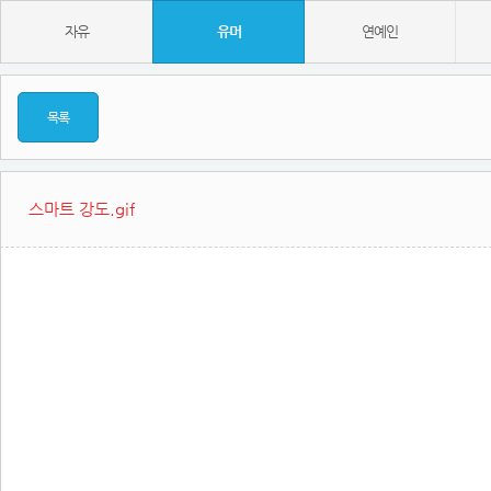
자유
유머
연예인
목록
스마트 강도.gif