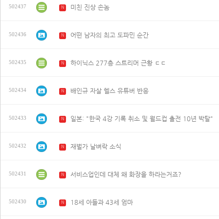
미친 진상 손놈
502437
N
어떤 남자의 최고 도파민 순간
502436
N
하이닉스 277층 스트리머 근황 ㄷㄷ
502435
N
배인규 자살 헬스 유튜버 반응
502434
N
일본: "한국 4강 기록 취소 및 월드컵 출전 10년 박탈"
502433
N
재벌가 날벼락 소식
502432
N
서비스업인데 대체 왜 화장을 하라는거죠?
502431
N
18세 아들과 43세 엄마
502430
N