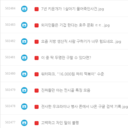
7년 키운개가 1살아기 물어죽인사건.jpg
502484
N
외지인들은 기겁 한다는 호주 문화 ㄷㄷ..jpg
502483
N
요즘 지방 생산직 사람 구하기가 너무 힘드네요..jpg
502482
N
이 중 딱 두명만 구할 수 있다면?
502481
N
워터파크, "16,000원 짜리 떡볶이" 수준
502480
N
진짜들만 아는 찐시골 특징 모음
502479
N
전사한 우크라이나 병사 폰에서 나온 구글 검색 기록.jpg
502478
N
고백하고 차인 딸의 불평
502477
N