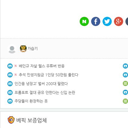
가습기
배인규 자살 헬스 유튜버 반응
N
추석 민생지원금 1인당 50만원 풀린다
N
인간용 냉장고’ 벌써 200대 팔렸다
프롬포트 절대 공유 안한다는 신입 논란
주당들이 환장하는 옷
베픽 보증업체