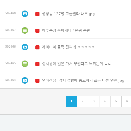
평창동 127평 고급빌라 내부.jpg
502468
N
해수욕장 짜파게티 4만원 논란
502467
N
제미나이 몰락 진짜네 ㅋㅋㅋㅋㅋ
502466
N
성시경이 일본 가서 부럽다고 느끼는거 ㄷㄷ
502465
N
연애전쟁] 정치 성향에 종교까지 조금 다른 연인.jpg
502464
N
1
2
3
4
5
6