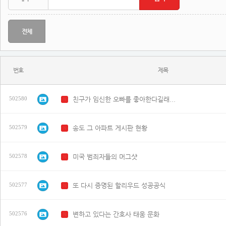
전체
번호
제목
친구가 임신한 오빠를 좋아한다길래...
502580
N
송도 그 아파트 게시판 현황
502579
N
미국 범죄자들의 머그샷
502578
N
또 다시 증명된 할리우드 성공공식
502577
N
변하고 있다는 간호사 태움 문화
502576
N