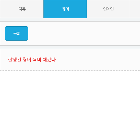
자유
유머
연예인
목록
잘생긴 형이 짝녀 채갔다