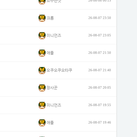
소주반샷
26-08-08 00:15
크롬
26-08-07 23:50
미니언즈
26-08-07 23:05
애플
26-08-07 21:50
오쿠오쿠오타쿠
26-08-07 21:40
장사꾼
26-08-07 20:05
미니언즈
26-08-07 19:55
애플
26-08-07 19:46