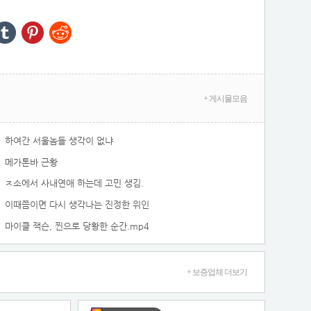
+ 게시물모음
하여간 서울놈들 생각이 없냐
메가톤바 근황
ㅈ소에서 사내연애 하는데 고민 생김.
이때쯤이면 다시 생각나는 진정한 위인
마이클 잭슨, 찐으로 당황한 순간.mp4
+ 보증업체 더보기