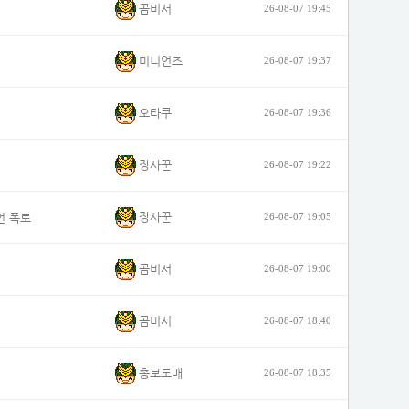
곰비서
26-08-07 19:45
미니언즈
26-08-07 19:37
오타쿠
26-08-07 19:36
장사꾼
26-08-07 19:22
장사꾼
언 폭로
26-08-07 19:05
곰비서
26-08-07 19:00
곰비서
26-08-07 18:40
홍보도배
26-08-07 18:35