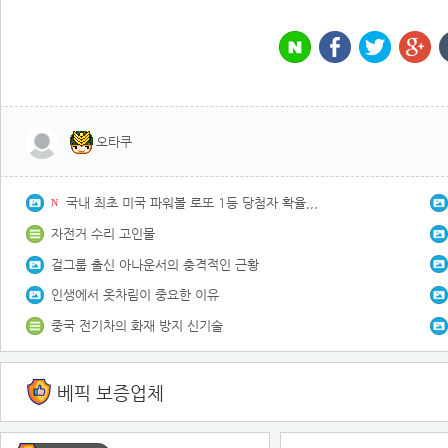
오타쿠
국내 최초 미국 파워볼 로또 1등 당첨자 확율,,,
N
자전거 수리 고인물
걸그룹 출신 아나운서의 충격적인 근황
인생에서 옷차림이 중요한 이유
중국 전기차의 화재 방지 신기술
베픽 보증업체