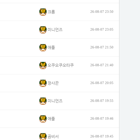
크롬
26-08-07 23:50
미니언즈
26-08-07 23:05
애플
26-08-07 21:50
오쿠오쿠오타쿠
26-08-07 21:40
장사꾼
26-08-07 20:05
미니언즈
26-08-07 19:55
애플
26-08-07 19:46
곰비서
26-08-07 19:45