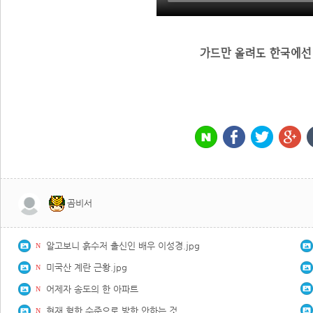
가드만 올려도 한국에선
곰비서
알고보니 흙수저 출신인 배우 이성경.jpg
N
미국산 계란 근황.jpg
N
어제자 송도의 한 아파트
N
현재 혐한 수준으로 방한 안하는 것
N