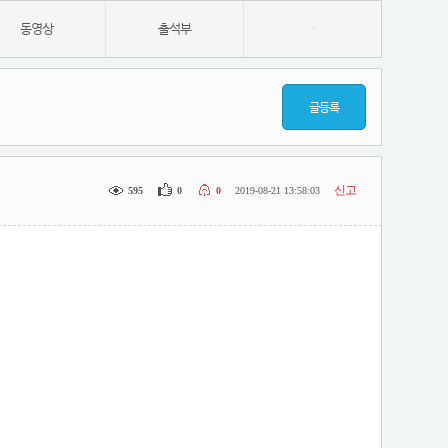
동영상
출석부
-
글등록
신고
595
0
0
2019-08-21 13:58:03