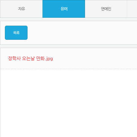
자유
유머
연예인
목록
장학사 오는날 만화.jpg