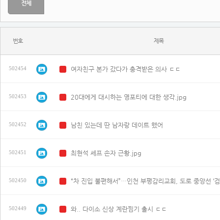
전체
번호
제목
여자친구 본가 갔다가 충격받은 의사 ㄷㄷ
502454
N
20대에게 대시하는 영포티에 대한 생각.jpg
502453
N
남친 있는데 딴 남자랑 데이트 했어
502452
N
최현석 셰프 손자 근황.jpg
502451
N
502450
N
와.. 다이소 신상 계란찜기 출시 ㄷㄷ
502449
N