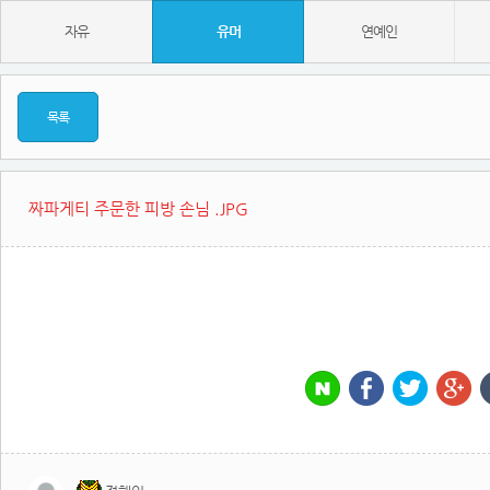
자유
유머
연예인
목록
짜파게티 주문한 피방 손님 .JPG