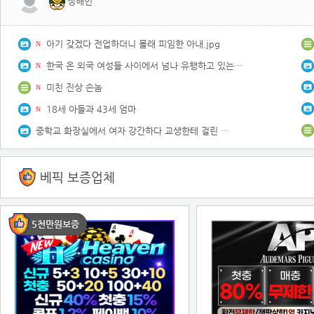
정해인
아기 갖겠다 전업하더니 몰래 피임한 아내.jpg
N
한국 온 외국 여성들 사이에서 넘나 유행하고 있는 것.jpg
N
미친 진상 손놈
N
18세 아들과 43세 엄마
N
중학교 화장실에서 여자 강간하다 교생한테 걸린 일진
베픽 보증업체
5천만원보증