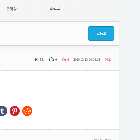
동영상
출석부
-
글등록
신고
551
0
0
2020-02-13 20:08:04