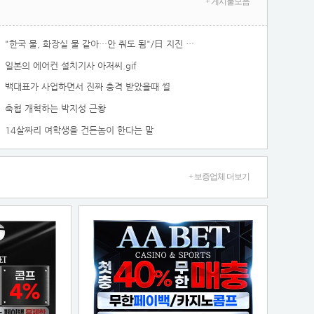
+ 게시물모음
"한국 물, 화장실 물 같아…안 줘도 됨"/日 지진 피해 한국 기업 지원
일본의 에어컨 설치기사 아저씨.gif
백대표가 사업하면서 진짜 충격 받았을때 썰
축협 개혁하는 박지성 근황
14살짜리 여학생을 건든놈이 한다는 말
+ 보증업체 더보기