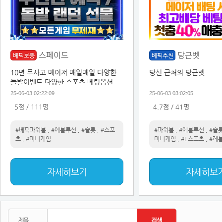
스페이드
당근벳
베픽보증
베픽추천
10년 무사고 메이저 매일매일 다양한
당신 근처의 당근벳
돌발이벤트 다양한 스포츠 베팅옵션
25-06-03 02:22:09
25-06-03 03:02:05
5점 / 111명
4.7점 / 41명
#베픽파워볼
,
#에볼루션
,
#슬롯
,
#스포
#파워볼
,
#에볼루션
,
#슬
츠
,
#미니게임
미니게임
,
#E스포츠
,
#레
자세히보기
자세히보