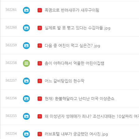
폭염으로 반려새우가 새우구이됨
502261
N
실제로 발 못 뻗고 있다는 수감자들.jpg
502260
N
다음 중 여친이 먹고 싶은건?.jpg
502259
N
춤이 야하다해서 억울한 어린이집쌤
502258
N
어느 갈비탕집의 현수막
502257
N
현재) 환불해달라고 난리난 미국 이상준쇼
502256
N
502255
N
러브호텔 내부가 궁금했던 여사친.jpg
502254
N