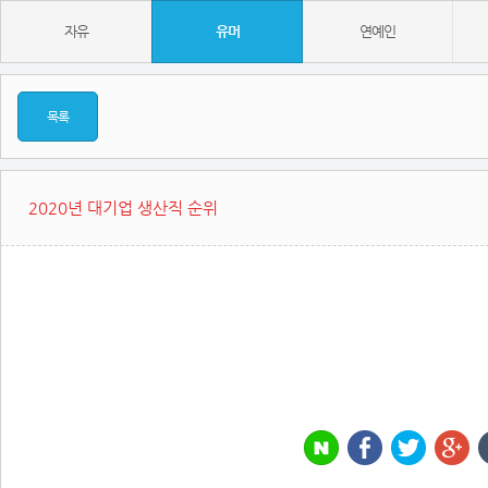
자유
유머
연예인
목록
2020년 대기업 생산직 순위