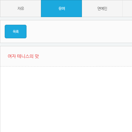
자유
유머
연예인
목록
여자 테니스의 맛