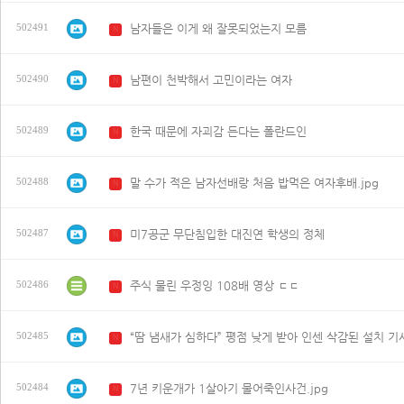
남자들은 이게 왜 잘못되었는지 모름
502491
N
남편이 천박해서 고민이라는 여자
502490
N
한국 때문에 자괴감 든다는 폴란드인
502489
N
말 수가 적은 남자선배랑 처음 밥먹은 여자후배.jpg
502488
N
미7공군 무단침입한 대진연 학생의 정체
502487
N
주식 물린 우정잉 108배 영상 ㄷㄷ
502486
N
“땀 냄새가 심하다” 평점 낮게 받아 인센 삭감된 설치 기사
502485
N
7년 키운개가 1살아기 물어죽인사건.jpg
502484
N