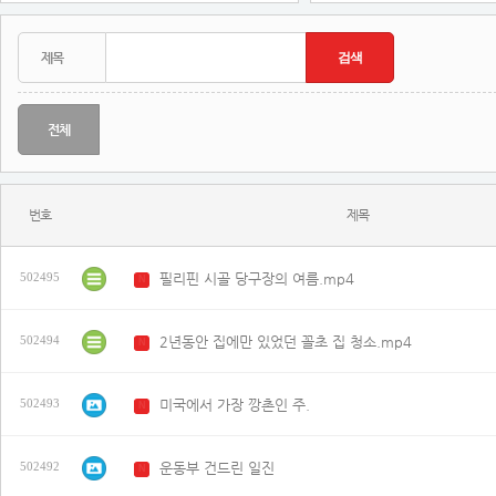
전체
번호
제목
필리핀 시골 당구장의 여름.mp4
502495
N
2년동안 집에만 있었던 꼴초 집 청소.mp4
502494
N
미국에서 가장 깡촌인 주.
502493
N
운동부 건드린 일진
502492
N