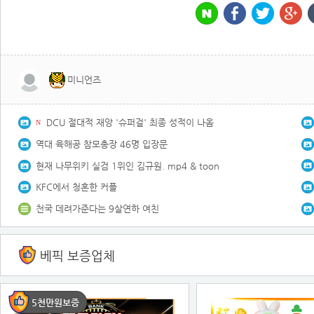
미니언즈
DCU 절대적 재앙 '슈퍼걸' 최종 성적이 나옴
N
역대 육해공 참모총장 46명 입장문
현재 나무위키 실검 1위인 김규원. mp4 & toon
KFC에서 청혼한 커플
천국 데려가준다는 9살연하 여친
베픽 보증업체
5천만원보증