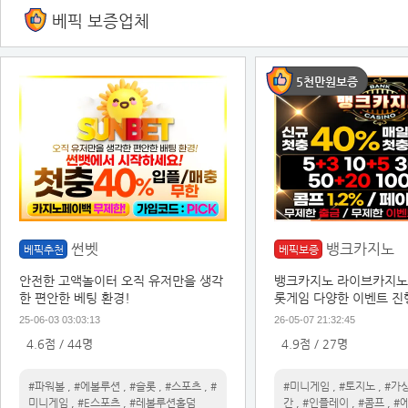
베픽 보증업체
5천만원보증
썬벳
뱅크카지노
베픽추천
베픽보증
안전한 고액놀이터 오직 유저만을 생각
뱅크카지노 라이브카지노
한 편안한 베팅 환경!
롯게임 다양한 이벤트 진행
재충·페이백·콤프 지급 
25-06-03 03:03:13
26-05-07 21:32:45
무제한환전 지원
4.6점 / 44명
4.9점 / 27명
#파워볼
,
#에볼루션
,
#슬롯
,
#스포츠
,
#
#미니게임
,
#토지노
,
#가
미니게임
,
#E스포츠
,
#레볼루션홀덤
간
,
#인플레이
,
#콤프
,
#