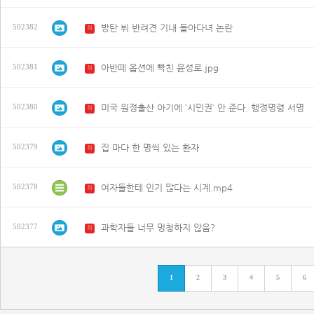
방탄 뷔 반려견 기내 돌아다녀 논란
502382
N
아반떼 옵션에 빡친 윤성로.jpg
502381
N
미국 원정출산 아기에 `시민권` 안 준다. 행정명령 서명
502380
N
집 마다 한 명씩 있는 환자
502379
N
여자들한테 인기 많다는 시계.mp4
502378
N
과학자들 너무 멍청하지 않음?
502377
N
1
2
3
4
5
6