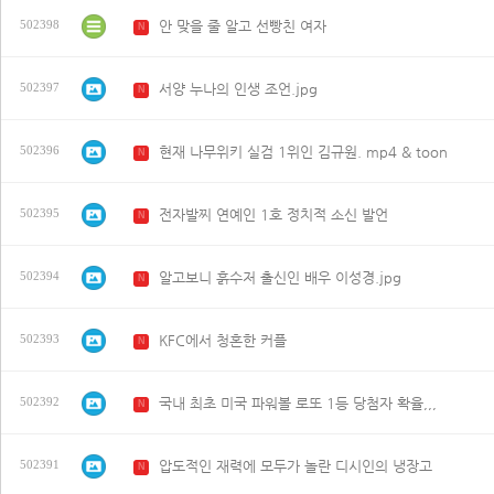
안 맞을 줄 알고 선빵친 여자
502398
N
서양 누나의 인생 조언.jpg
502397
N
현재 나무위키 실검 1위인 김규원. mp4 & toon
502396
N
전자발찌 연예인 1호 정치적 소신 발언
502395
N
알고보니 흙수저 출신인 배우 이성경.jpg
502394
N
KFC에서 청혼한 커플
502393
N
국내 최초 미국 파워볼 로또 1등 당첨자 확율,,,
502392
N
압도적인 재력에 모두가 놀란 디시인의 냉장고
502391
N