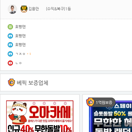
김용만
{수익&복구}1등
호빵맨
호빵맨
호빵맨
ㄱㅈㅇ
+ 1
ㄴㅇ
베픽 보증업체
1억원보증